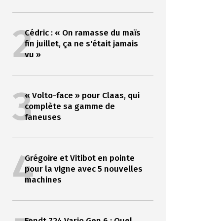
2
Cédric : « On ramasse du maïs
fin juillet, ça ne s'était jamais
vu »
3
« Volto-face » pour Claas, qui
complète sa gamme de
faneuses
4
Grégoire et Vitibot en pointe
pour la vigne avec 5 nouvelles
machines
Fendt 724 Vario Gen 6 : Quel