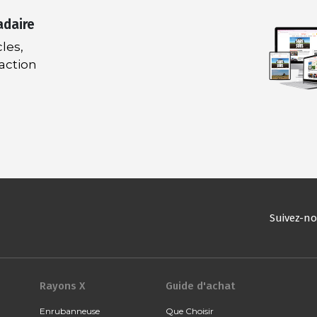
adaire
les,
daction
Suivez-n
Rayons X
Guide d'achat
Enrubanneuse
Que Choisir