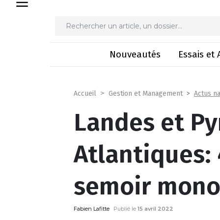
Landes et Pyrénées-Atla
Nouveautés
Essais et 
Actus na
Accueil
Gestion et Management
Landes et Py
Atlantiques:
semoir mono
Fabien Lafitte
Publié le
15 avril 2022