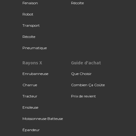
Fenaison
Récolte
Robot
Transport
Récolte
Pneumatique
Rayons X
Guide d'achat
Enrubanneuse
Que Choisir
Charrue
Combien Ça Coûte
Tracteur
Prix de revient
Ensileuse
Moissonneuse Batteuse
Épandeur