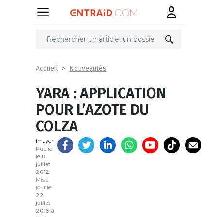
Partager
sur
Nouveautés
Accueil
YARA : APPLICATION
POUR L’AZOTE DU
COLZA
imayer
Publié
le
8
juillet
2012
Mis à
jour le
22
juillet
2016 à