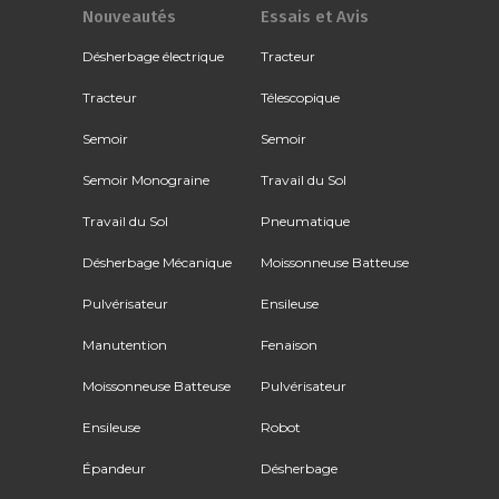
Nouveautés
Essais et Avis
Désherbage électrique
Tracteur
Tracteur
Télescopique
Semoir
Semoir
Semoir Monograine
Travail du Sol
Travail du Sol
Pneumatique
Désherbage Mécanique
Moissonneuse Batteuse
Pulvérisateur
Ensileuse
Manutention
Fenaison
Moissonneuse Batteuse
Pulvérisateur
Ensileuse
Robot
Épandeur
Désherbage