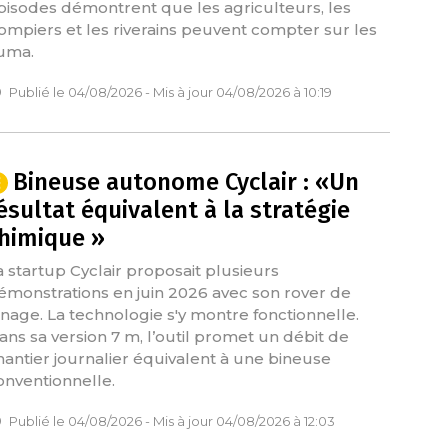
pisodes démontrent que les agriculteurs, les
ompiers et les riverains peuvent compter sur les
uma.
Publié le 04/08/2026 - Mis à jour 04/08/2026 à 10:19
Bineuse autonome Cyclair : «Un
ésultat équivalent à la stratégie
himique »
a startup Cyclair proposait plusieurs
émonstrations en juin 2026 avec son rover de
inage. La technologie s'y montre fonctionnelle.
ans sa version 7 m, l’outil promet un débit de
hantier journalier équivalent à une bineuse
onventionnelle.
Publié le 04/08/2026 - Mis à jour 04/08/2026 à 12:03