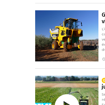
G
v
L
c
v
é
d
j
S
r
S