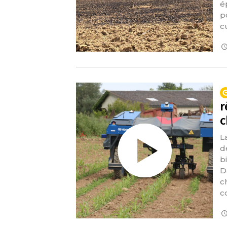
é
p
c
r
c
L
d
b
D
c
c