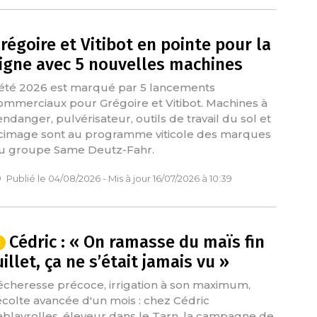
régoire et Vitibot en pointe pour la
igne avec 5 nouvelles machines
’été 2026 est marqué par 5 lancements
ommerciaux pour Grégoire et Vitibot. Machines à
endanger, pulvérisateur, outils de travail du sol et
cimage sont au programme viticole des marques
u groupe Same Deutz-Fahr.
Publié le 04/08/2026 - Mis à jour 16/07/2026 à 10:39
Cédric : « On ramasse du maïs fin
uillet, ça ne s’était jamais vu »
écheresse précoce, irrigation à son maximum,
écolte avancée d'un mois : chez Cédric
ablayrolles, éleveur dans le Tarn, la campagne de