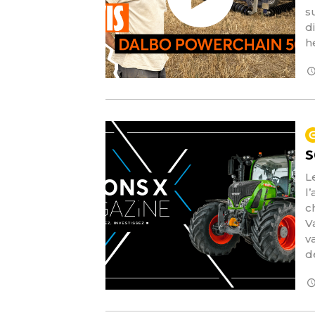
s
d
h
s
L
l
c
V
v
d