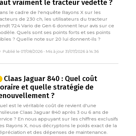
aut vraiment le tracteur vedette ?
ans le cadre de l'enquête Rayons X sur les
racteurs de 230 ch, les utilisateurs du tracteur
endt 724 Vario de Gen 6 donnent leur avis sur ce
odèle. Quels sont ses points forts et ses points
aibles ? Quelle note sur 20 lui donnent-ils ?
Publié le 07/08/2026 - Mis à jour 31/07/2026 à 14:36
Claas Jaguar 840 : Quel coût
oraire et quelle stratégie de
enouvellement ?
uel est le véritable coût de revient d'une
nsileuse Claas Jaguar 840 après 3 ou 6 ans de
ervice ? En nous appuyant sur les chiffres exclusifs
es Rayons X, nous décryptons le poids exact de la
épréciation et des dépenses de maintenance.