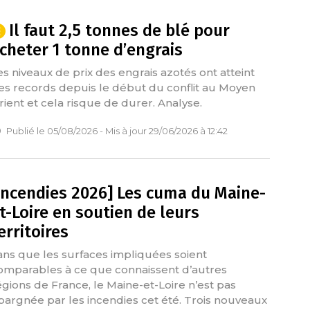
Il faut 2,5 tonnes de blé pour
cheter 1 tonne d’engrais
es niveaux de prix des engrais azotés ont atteint
es records depuis le début du conflit au Moyen
rient et cela risque de durer. Analyse.
Publié le 05/08/2026 - Mis à jour 29/06/2026 à 12:42
Incendies 2026] Les cuma du Maine-
t-Loire en soutien de leurs
erritoires
ans que les surfaces impliquées soient
omparables à ce que connaissent d’autres
égions de France, le Maine-et-Loire n’est pas
pargnée par les incendies cet été. Trois nouveaux