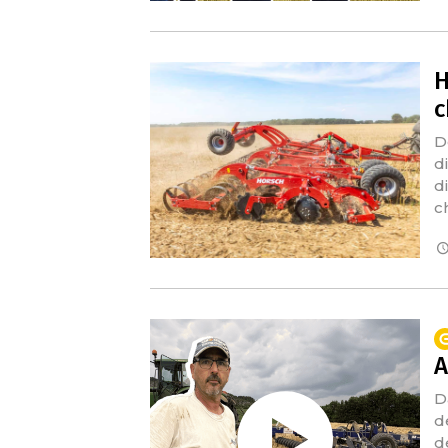
H
c
D
d
d
ch
A
D
d
d