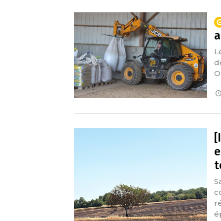
a
L
d
O
[
e
t
S
c
r
é