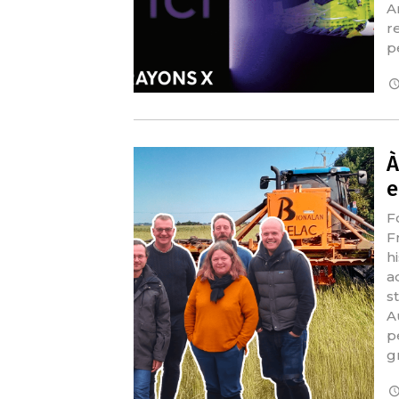
A
r
p
À
e
F
F
h
a
s
A
p
g