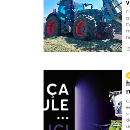
v
D
t
F
m
f
h
r
Q
e
s
d
d