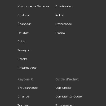
Moissonneuse Batteuse
Pulvérisateur
Ensileuse
Robot
Épandeur
Désherbage
Fenaison
Récolte
Robot
Transport
Récolte
Pneumatique
Rayons X
Guide d'achat
Enrubanneuse
Que Choisir
Charrue
Combien Ça Coûte
Tracteur
Prix de revient