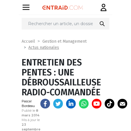
Partager
sur
Accueil
Gestion et Management
Actus nationales
ENTRETIEN DES
PENTES : UNE
DÉBROUSSAILLEUSE
RADIO-COMMANDÉE
Pascal
Bordeau
Publié le
8
mars 2014
Mis à jour le
23
septembre