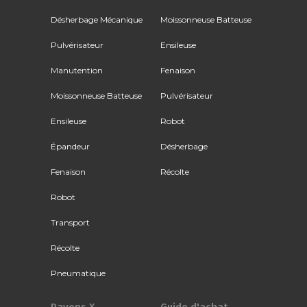
Désherbage Mécanique
Moissonneuse Batteuse
Pulvérisateur
Ensileuse
Manutention
Fenaison
Moissonneuse Batteuse
Pulvérisateur
Ensileuse
Robot
Épandeur
Désherbage
Fenaison
Récolte
Robot
Transport
Récolte
Pneumatique