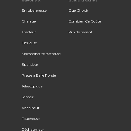
Rayons X
Guide d'achat
Enrubanneuse
Que Choisir
Charrue
Combien Ça Coûte
Tracteur
Prix de revient
Ensileuse
Moissonneuse Batteuse
Épandeur
Presse à Balle Ronde
Télescopique
Semoir
Andaineur
Faucheuse
Déchaumeur