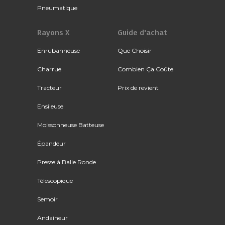
Pneumatique
Rayons X
Guide d'achat
Enrubanneuse
Que Choisir
Charrue
Combien Ça Coûte
Tracteur
Prix de revient
Ensileuse
Moissonneuse Batteuse
Épandeur
Presse à Balle Ronde
Télescopique
Semoir
Andaineur