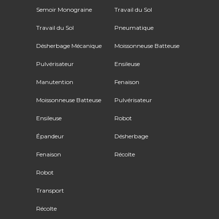
Semoir Monograine
Travail du Sol
Travail du Sol
Pneumatique
Désherbage Mécanique
Moissonneuse Batteuse
Pulvérisateur
Ensileuse
Manutention
Fenaison
Moissonneuse Batteuse
Pulvérisateur
Ensileuse
Robot
Épandeur
Désherbage
Fenaison
Récolte
Robot
Transport
Récolte