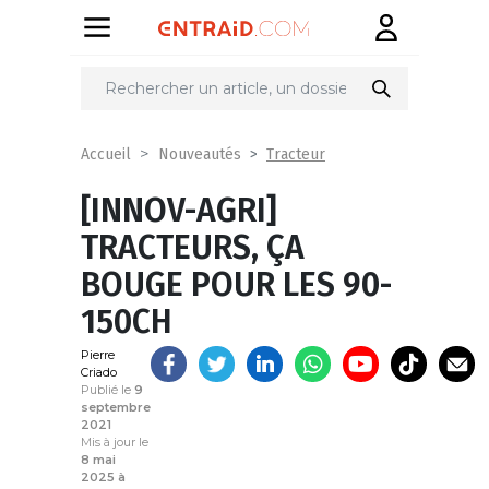
Partager
sur
Tracteur
Accueil
Nouveautés
[INNOV-AGRI]
TRACTEURS, ÇA
BOUGE POUR LES 90-
150CH
Pierre
Criado
Publié le
9
septembre
2021
Mis à jour le
8 mai
2025 à