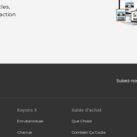
les,
daction
Suivez-n
Rayons X
Guide d'achat
Enrubanneuse
Que Choisir
Charrue
Combien Ça Coûte