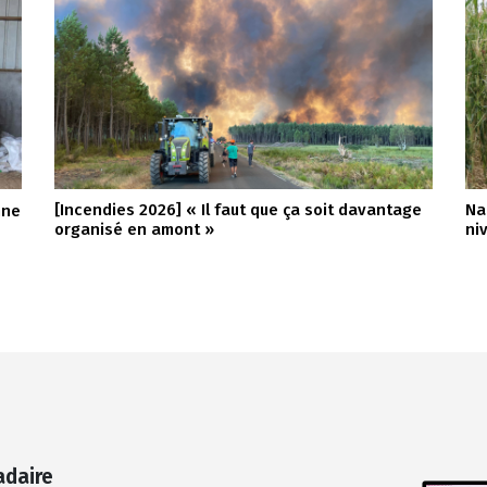
[Incendies 2026] « Il faut que ça soit davantage
Na
nne
organisé en amont »
ni
adaire