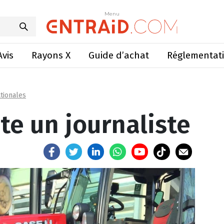
d recrute un journaliste
Menu
Menu
Avis
Rayons X
Guide d’achat
Réglementat
tionales
te un journaliste