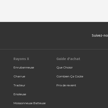
Suivez-n
Rayons X
Guide d'achat
Enrubanneuse
Que Choisir
Charrue
Combien Ça Coûte
Tracteur
Prix de revient
Ensileuse
Moissonneuse Batteuse