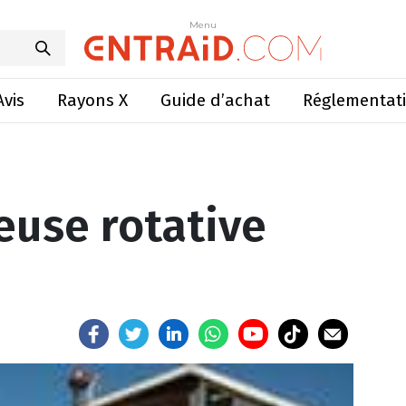
bineuse rotative Rotosark
Menu
Menu
Avis
Rayons X
Guide d’achat
Réglementat
euse rotative