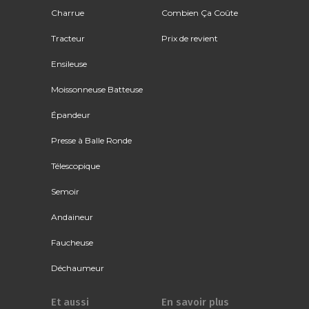
Charrue
Combien Ça Coûte
Tracteur
Prix de revient
Ensileuse
Moissonneuse Batteuse
Épandeur
Presse à Balle Ronde
Télescopique
Semoir
Andaineur
Faucheuse
Déchaumeur
Et aussi
En savoir plus