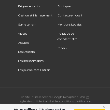
Réglementation
Boutique
Gestion et Management
Contactez-nous !
Sur le terrain
Mentions Légales
Vidéos
Politique de
confidentialité
Astuces
Crédits
Les Dossiers
Les indispensables
Les journalistes Entraid
Ce site utilise le service Google Recaptcha. Voir
les
règles de confidentialité
et
les conditions d'utilisation
.
×
Vous utilisez l'IA dans votre