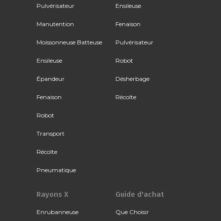
Pulvérisateur
Ensileuse
Manutention
Fenaison
Moissonneuse Batteuse
Pulvérisateur
Ensileuse
Robot
Épandeur
Désherbage
Fenaison
Récolte
Robot
Transport
Récolte
Pneumatique
Rayons X
Guide d'achat
Enrubanneuse
Que Choisir