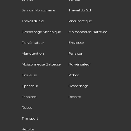
Semoir Monograine
Travail du Sol
Travail du Sol
Pneumatique
Désherbage Mécanique
Moissonneuse Batteuse
Pulvérisateur
Ensileuse
Manutention
Fenaison
Moissonneuse Batteuse
Pulvérisateur
Ensileuse
Robot
Épandeur
Désherbage
Fenaison
Récolte
Robot
Transport
Récolte