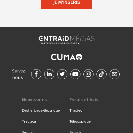
JE M'INSCRIS
Suivez-
nous
Nouveautés
Essais et Avis
Désherbage électrique
Tracteur
Tracteur
Télescopique
Semoir
Semoir