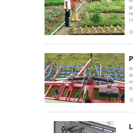
A
g
l
l
P
R
d
s
q
L