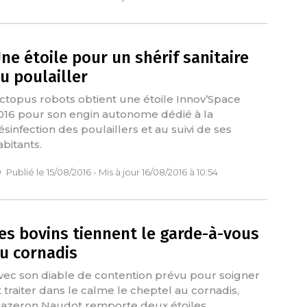
ne étoile pour un shérif sanitaire
u poulailler
ctopus robots obtient une étoile Innov’Space
016 pour son engin autonome dédié à la
ésinfection des poulaillers et au suivi de ses
abitants.
Publié le 15/08/2016 - Mis à jour 16/08/2016 à 10:54
es bovins tiennent le garde-à-vous
u cornadis
vec son diable de contention prévu pour soigner
t traiter dans le calme le cheptel au cornadis,
azeron Naudot remporte deux étoiles