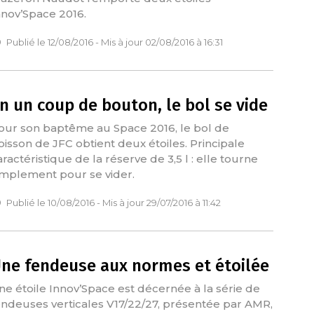
nnov’Space 2016.
Publié le 12/08/2016 - Mis à jour 02/08/2016 à 16:31
n un coup de bouton, le bol se vide
our son baptême au Space 2016, le bol de
oisson de JFC obtient deux étoiles. Principale
aractéristique de la réserve de 3,5 l : elle tourne
implement pour se vider.
Publié le 10/08/2016 - Mis à jour 29/07/2016 à 11:42
ne fendeuse aux normes et étoilée
ne étoile Innov’Space est décernée à la série de
endeuses verticales V17/22/27, présentée par AMR,