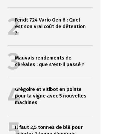
2
Fendt 724 Vario Gen 6 : Quel
est son vrai coût de détention
?
3
Mauvais rendements de
céréales : que s'est-il passé ?
4
Grégoire et Vitibot en pointe
pour la vigne avec 5 nouvelles
machines
5
Il faut 2,5 tonnes de blé pour
acheter 1 tonne d'engrais