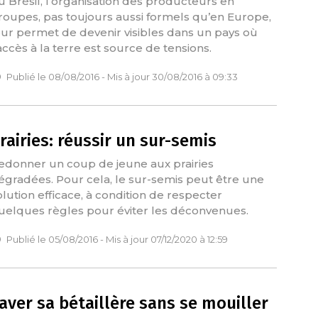
u Brésil, l’organisation des producteurs en
roupes, pas toujours aussi formels qu’en Europe,
eur permet de devenir visibles dans un pays où
’accès à la terre est source de tensions.
Publié le 08/08/2016 - Mis à jour 30/08/2016 à 09:33
rairies: réussir un sur-semis
edonner un coup de jeune aux prairies
égradées. Pour cela, le sur-semis peut être une
olution efficace, à condition de respecter
uelques règles pour éviter les déconvenues.
Publié le 05/08/2016 - Mis à jour 07/12/2020 à 12:59
aver sa bétaillère sans se mouiller