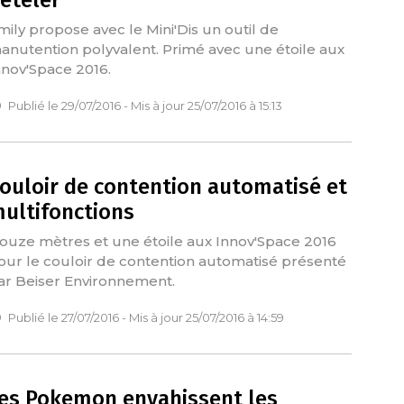
ételer
mily propose avec le Mini'Dis un outil de
anutention polyvalent. Primé avec une étoile aux
nnov'Space 2016.
Publié le 29/07/2016 - Mis à jour 25/07/2016 à 15:13
ouloir de contention automatisé et
ultifonctions
ouze mètres et une étoile aux Innov'Space 2016
our le couloir de contention automatisé présenté
ar Beiser Environnement.
Publié le 27/07/2016 - Mis à jour 25/07/2016 à 14:59
es Pokemon envahissent les