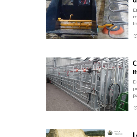
d
E
m
I
C
m
D
p
p
L