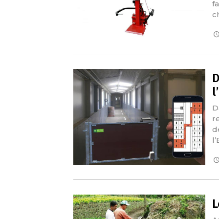
f
c
D
l
D
r
d
l
L