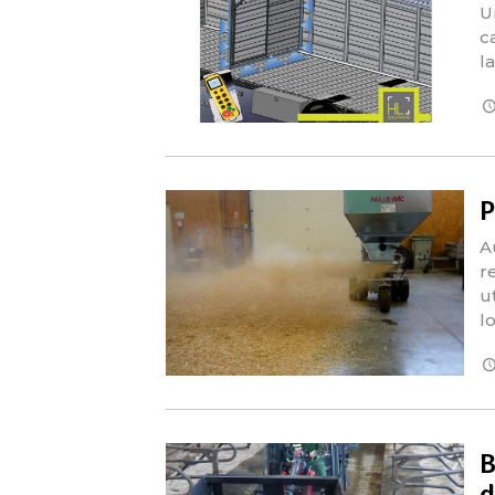
U
c
l
P
A
r
u
l
B