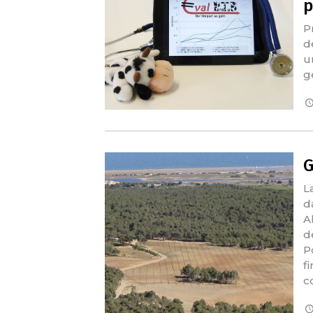
p
P
d
u
g
G
L
d
A
d
P
f
c