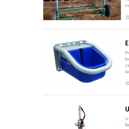
I
E
P
b
c
s
U
U
f