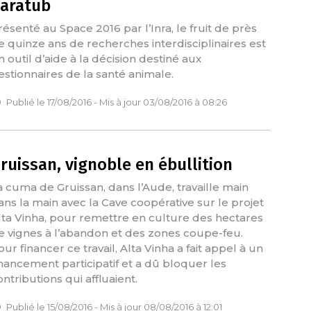
aratub
résenté au Space 2016 par l’Inra, le fruit de près
e quinze ans de recherches interdisciplinaires est
n outil d’aide à la décision destiné aux
estionnaires de la santé animale.
Publié le 17/08/2016 - Mis à jour 03/08/2016 à 08:26
ruissan, vignoble en ébullition
a cuma de Gruissan, dans l’Aude, travaille main
ans la main avec la Cave coopérative sur le projet
lta Vinha, pour remettre en culture des hectares
e vignes à l’abandon et des zones coupe-feu.
our financer ce travail, Alta Vinha a fait appel à un
inancement participatif et a dû bloquer les
ontributions qui affluaient.
Publié le 15/08/2016 - Mis à jour 08/08/2016 à 12:01