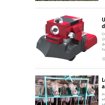
U
d
O
2
d
h
L
a
A
e
M