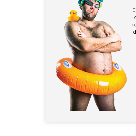
E
r
d