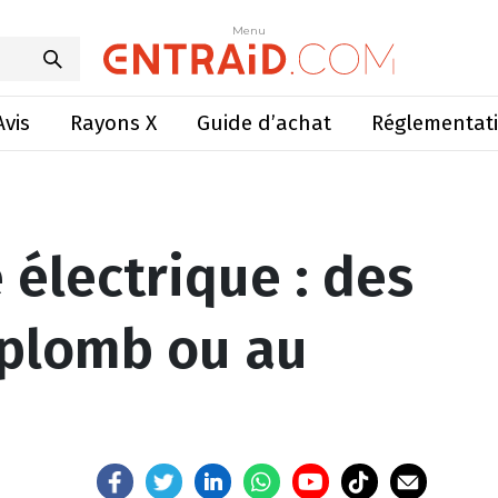
: des batteries au plomb ou au lithium ?
Menu
Menu
Avis
Rayons X
Guide d’achat
Réglementat
 électrique : des
 plomb ou au