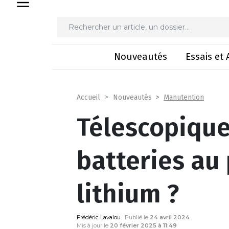
Télescopique électrique 
Nouveautés
Essais et 
Manutention
Accueil
Nouveautés
Télescopique
batteries au
lithium ?
Frédéric Lavalou
Publié le
24 avril 2024
Mis à jour le
20 février 2025 à 11:49