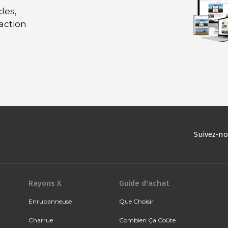
les,
daction
Suivez-n
Rayons X
Guide d'achat
Enrubanneuse
Que Choisir
Charrue
Combien Ça Coûte