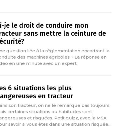
i-je le droit de conduire mon
racteur sans mettre la ceinture de
écurité?
ne question liée à la réglementation encadrant la
onduite des machines agricoles ? La réponse en
idéo en une minute avec un expert.
es 6 situations les plus
angereuses en tracteur
ans son tracteur, on ne le remarque pas toujours,
ais certaines situations ou habitudes sont
angereuses et risquées. Petit quizz, avec la MSA,
our savoir si vous êtes dans une situation risquée…