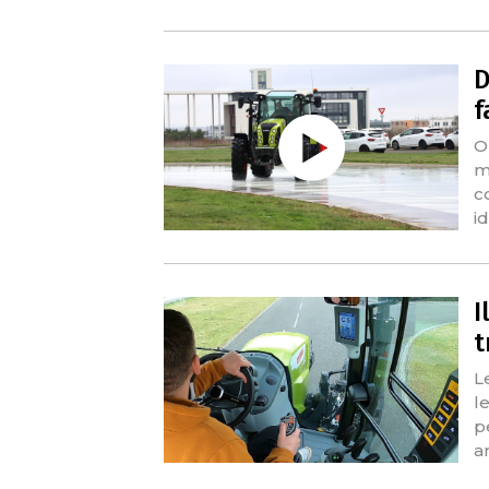
D
f
O
m
c
i
I
t
L
l
p
a