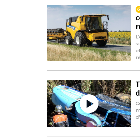
c
r
L
s
e
r
T
d
C
m
d