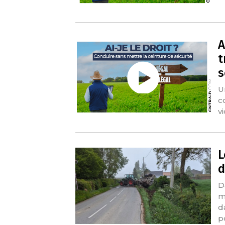
A
t
s
U
c
v
L
d
D
m
d
p