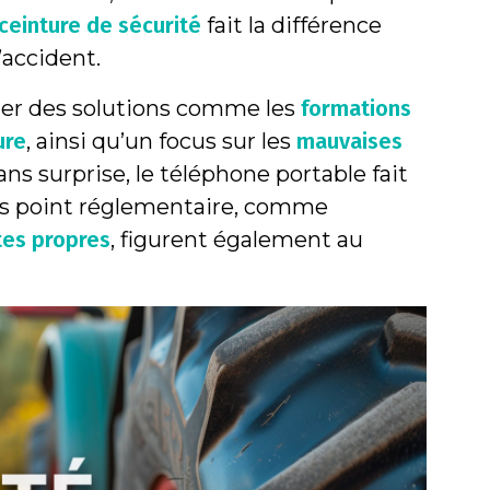
 ceinture de sécurité
fait la différence
’accident.
ier des solutions comme les
formations
ure
, ainsi qu’un focus sur les
mauvaises
ans surprise, le téléphone portable fait
es point réglementaire, comme
tes propres
, figurent également au