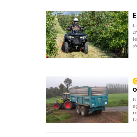
E
L
d
l
s
o
N
a
r
l