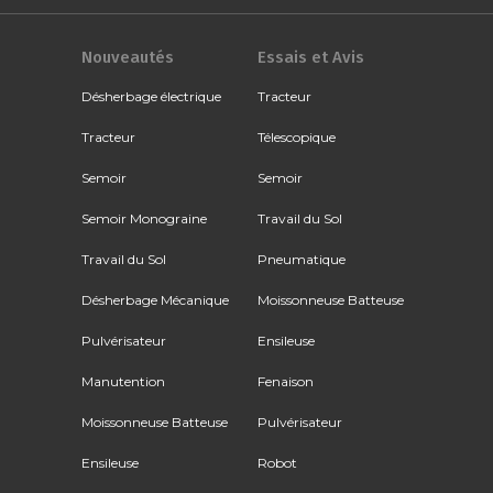
Nouveautés
Essais et Avis
Désherbage électrique
Tracteur
Tracteur
Télescopique
Semoir
Semoir
Semoir Monograine
Travail du Sol
Travail du Sol
Pneumatique
Désherbage Mécanique
Moissonneuse Batteuse
Pulvérisateur
Ensileuse
Manutention
Fenaison
Moissonneuse Batteuse
Pulvérisateur
Ensileuse
Robot