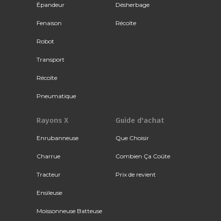
Épandeur
Désherbage
Fenaison
Récolte
Robot
Transport
Récolte
Pneumatique
Rayons X
Guide d'achat
Enrubanneuse
Que Choisir
Charrue
Combien Ça Coûte
Tracteur
Prix de revient
Ensileuse
Moissonneuse Batteuse