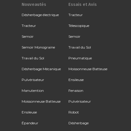
Nouveautés
Essais et Avis
Désherbage électrique
Tracteur
Tracteur
Télescopique
Semoir
Semoir
Semoir Monograine
Travail du Sol
Travail du Sol
Pneumatique
Désherbage Mécanique
Moissonneuse Batteuse
Pulvérisateur
Ensileuse
Manutention
Fenaison
Moissonneuse Batteuse
Pulvérisateur
Ensileuse
Robot
Épandeur
Désherbage