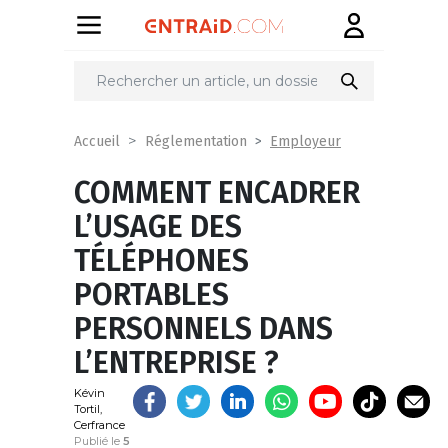
Partager
sur
Employeur
Accueil
Réglementation
COMMENT ENCADRER
L’USAGE DES
TÉLÉPHONES
PORTABLES
PERSONNELS DANS
L’ENTREPRISE ?
Kévin
Tortil,
Cerfrance
Publié le
5