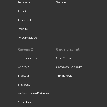
Fenaison
Récolte
Robot
Transport
Récolte
Pneumatique
Rayons X
Guide d'achat
Enrubanneuse
Que Choisir
Charrue
Combien Ça Coûte
Tracteur
Prix de revient
Ensileuse
Moissonneuse Batteuse
Épandeur