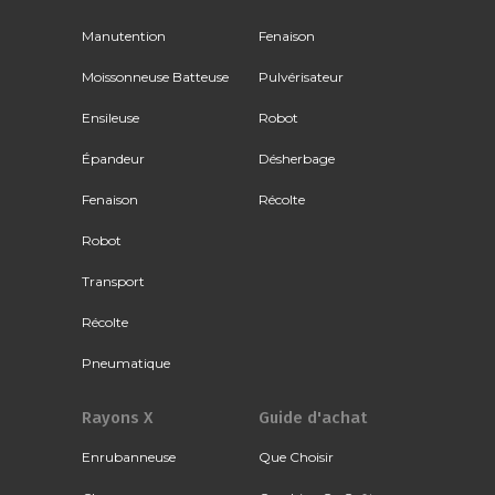
Manutention
Fenaison
Moissonneuse Batteuse
Pulvérisateur
Ensileuse
Robot
Épandeur
Désherbage
Fenaison
Récolte
Robot
Transport
Récolte
Pneumatique
Rayons X
Guide d'achat
Enrubanneuse
Que Choisir