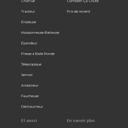
Charrue
Combien Ça Coûte
Tracteur
Prix de revient
Ensileuse
Moissonneuse Batteuse
Épandeur
Presse à Balle Ronde
Télescopique
Semoir
Andaineur
Faucheuse
Déchaumeur
Et aussi
En savoir plus