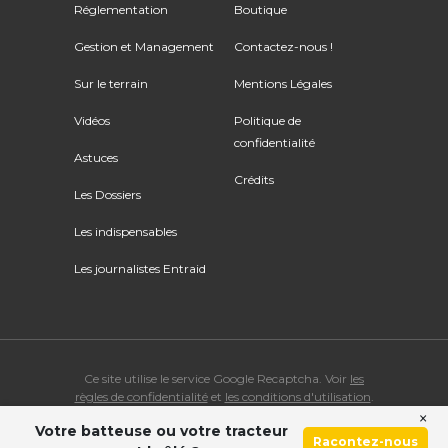
Réglementation
Boutique
Gestion et Management
Contactez-nous !
Sur le terrain
Mentions Légales
Vidéos
Politique de
confidentialité
Astuces
Crédits
Les Dossiers
Les indispensables
Les journalistes Entraid
Ce site utilise le service Google Recaptcha. Voir
les
règles de confidentialité
et
les conditions d'utilisation
.
×
Votre batteuse ou votre tracteur
© Copyright 2026 ENTRAID. Tous droits réservés.
Racontez-nous