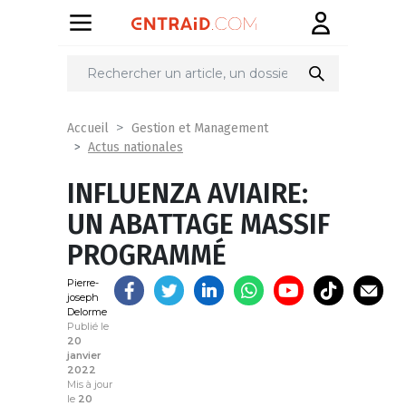
Partager
sur
Accueil
Gestion et Management
Actus nationales
INFLUENZA AVIAIRE:
UN ABATTAGE MASSIF
PROGRAMMÉ
Pierre-
joseph
Delorme
Publié le
20
janvier
2022
Mis à jour
le
20