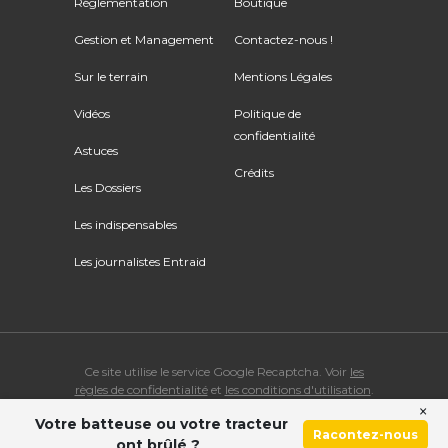
Réglementation
Boutique
Gestion et Management
Contactez-nous !
Sur le terrain
Mentions Légales
Vidéos
Politique de
confidentialité
Astuces
Crédits
Les Dossiers
Les indispensables
Les journalistes Entraid
Ce site utilise le service Google Recaptcha. Voir
les
règles de confidentialité
et
les conditions d'utilisation
.
×
Votre batteuse ou votre tracteur
© Copyright 2026 ENTRAID. Tous droits réservés.
Racontez-nous
ont brûlé ?