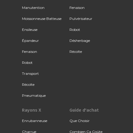
Manutention
Fenaison
Moissonneuse Batteuse
Pulvérisateur
Ensileuse
Robot
Épandeur
Désherbage
Fenaison
Récolte
Robot
Transport
Récolte
Pneumatique
Rayons X
Guide d'achat
Enrubanneuse
Que Choisir
Charrue
Combien Ça Coûte