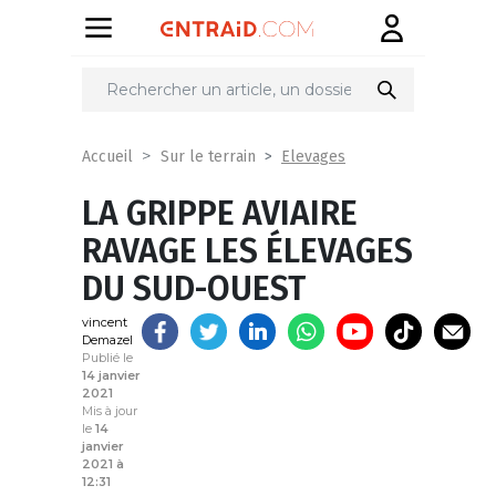
Partager
sur
Elevages
Accueil
Sur le terrain
LA GRIPPE AVIAIRE
RAVAGE LES ÉLEVAGES
DU SUD-OUEST
vincent
Demazel
Publié le
14 janvier
2021
Mis à jour
le
14
janvier
2021 à
12:31