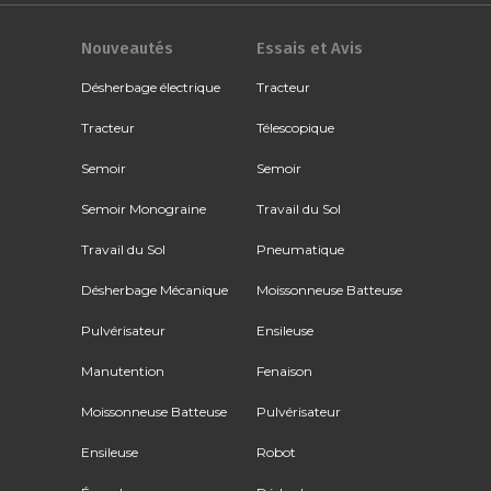
Nouveautés
Essais et Avis
Désherbage électrique
Tracteur
Tracteur
Télescopique
Semoir
Semoir
Semoir Monograine
Travail du Sol
Travail du Sol
Pneumatique
Désherbage Mécanique
Moissonneuse Batteuse
Pulvérisateur
Ensileuse
Manutention
Fenaison
Moissonneuse Batteuse
Pulvérisateur
Ensileuse
Robot