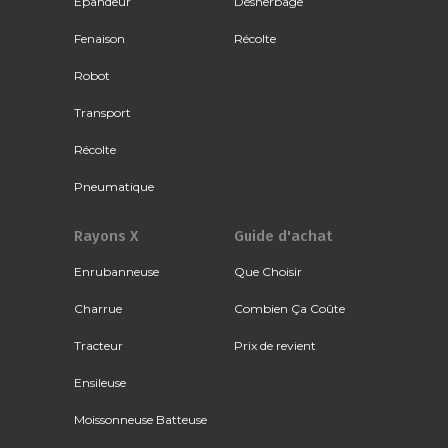
Épandeur
Désherbage
Fenaison
Récolte
Robot
Transport
Récolte
Pneumatique
Rayons X
Guide d'achat
Enrubanneuse
Que Choisir
Charrue
Combien Ça Coûte
Tracteur
Prix de revient
Ensileuse
Moissonneuse Batteuse