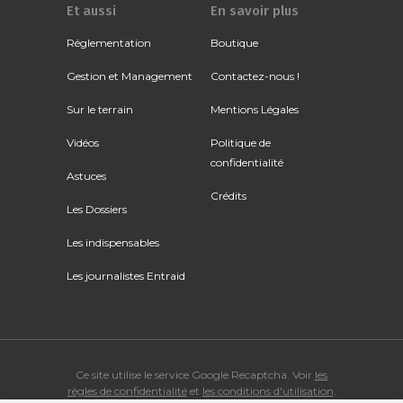
Et aussi
En savoir plus
Réglementation
Boutique
Gestion et Management
Contactez-nous !
Sur le terrain
Mentions Légales
Vidéos
Politique de
confidentialité
Astuces
Crédits
Les Dossiers
Les indispensables
Les journalistes Entraid
Ce site utilise le service Google Recaptcha. Voir
les
règles de confidentialité
et
les conditions d'utilisation
.