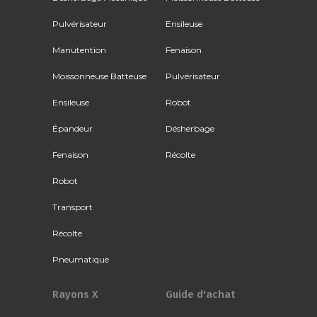
Pulvérisateur
Ensileuse
Manutention
Fenaison
Moissonneuse Batteuse
Pulvérisateur
Ensileuse
Robot
Épandeur
Désherbage
Fenaison
Récolte
Robot
Transport
Récolte
Pneumatique
Rayons X
Guide d'achat