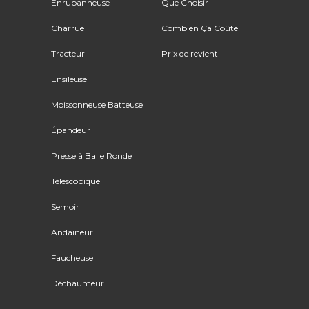
Enrubanneuse
Que Choisir
Charrue
Combien Ça Coûte
Tracteur
Prix de revient
Ensileuse
Moissonneuse Batteuse
Épandeur
Presse à Balle Ronde
Télescopique
Semoir
Andaineur
Faucheuse
Déchaumeur