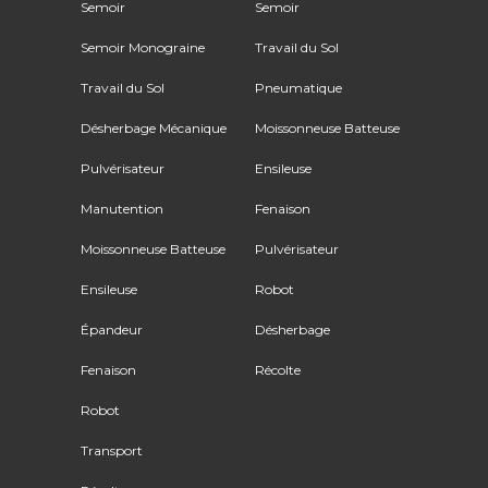
Semoir
Semoir
Semoir Monograine
Travail du Sol
Travail du Sol
Pneumatique
Désherbage Mécanique
Moissonneuse Batteuse
Pulvérisateur
Ensileuse
Manutention
Fenaison
Moissonneuse Batteuse
Pulvérisateur
Ensileuse
Robot
Épandeur
Désherbage
Fenaison
Récolte
Robot
Transport