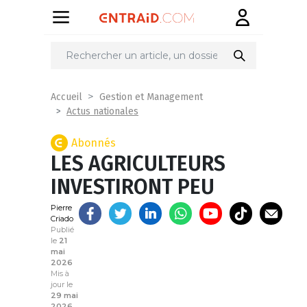
Partager
sur
Accueil
Gestion et Management
Actus nationales
Abonnés
LES AGRICULTEURS
INVESTIRONT PEU
Pierre
Criado
Publié
le
21
mai
2026
Mis à
jour le
29 mai
2026