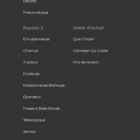
Récolte
Pneumatique
Rayons X
Guide d'achat
Enrubanneuse
Que Choisir
Charrue
Combien Ça Coûte
Tracteur
Prix de revient
Ensileuse
Moissonneuse Batteuse
Épandeur
Presse à Balle Ronde
Télescopique
Semoir