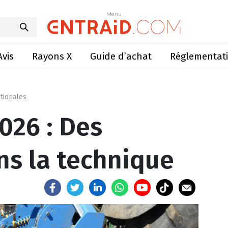
: Des machines dans la technique
Menu
Menu
Avis
Rayons X
Guide d’achat
Réglementat
tionales
026 : Des
s la technique