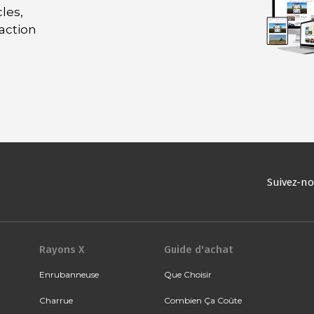
les,
daction
Suivez-n
Rayons X
Guide d'achat
Enrubanneuse
Que Choisir
Charrue
Combien Ça Coûte