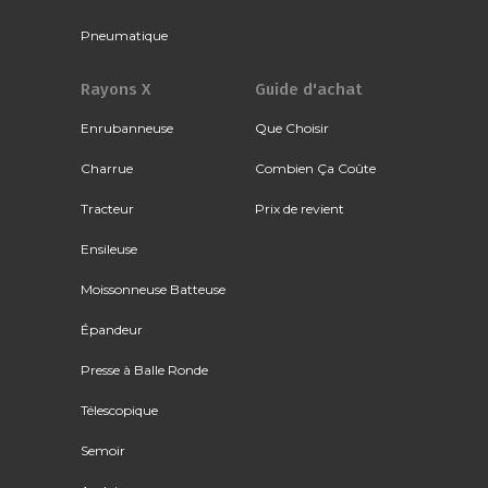
Pneumatique
Rayons X
Guide d'achat
Enrubanneuse
Que Choisir
Charrue
Combien Ça Coûte
Tracteur
Prix de revient
Ensileuse
Moissonneuse Batteuse
Épandeur
Presse à Balle Ronde
Télescopique
Semoir