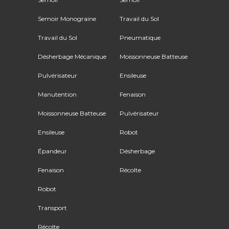
Semoir Monograine
Travail du Sol
Travail du Sol
Pneumatique
Désherbage Mécanique
Moissonneuse Batteuse
Pulvérisateur
Ensileuse
Manutention
Fenaison
Moissonneuse Batteuse
Pulvérisateur
Ensileuse
Robot
Épandeur
Désherbage
Fenaison
Récolte
Robot
Transport
Récolte