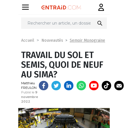
Partager
sur
Semoir Monograine
Accueil
Nouveautés
TRAVAIL DU SOL ET
SEMIS, QUOI DE NEUF
AU SIMA?
Matthieu
FREULON
Publié le
9
novembre
2022