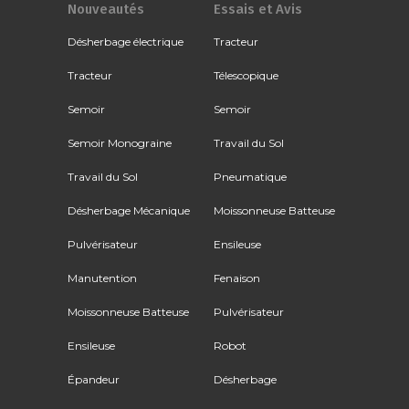
Nouveautés
Essais et Avis
Désherbage électrique
Tracteur
Tracteur
Télescopique
Semoir
Semoir
Semoir Monograine
Travail du Sol
Travail du Sol
Pneumatique
Désherbage Mécanique
Moissonneuse Batteuse
Pulvérisateur
Ensileuse
Manutention
Fenaison
Moissonneuse Batteuse
Pulvérisateur
Ensileuse
Robot
Épandeur
Désherbage