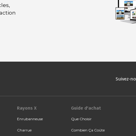
les,
daction
Suivez-n
Rayons X
Guide d'achat
Enrubanneuse
Que Choisir
Charrue
Combien Ça Coûte