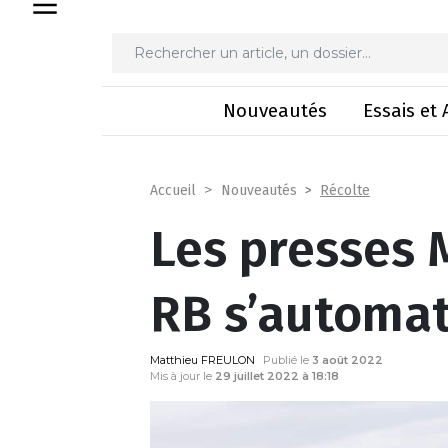
Les presses Mas
Nouveautés
Essais et 
Récolte
Accueil
Nouveautés
Les presses 
RB s’automat
Matthieu FREULON
Publié le
3 août 2022
Mis à jour le
29 juillet 2022 à 18:18