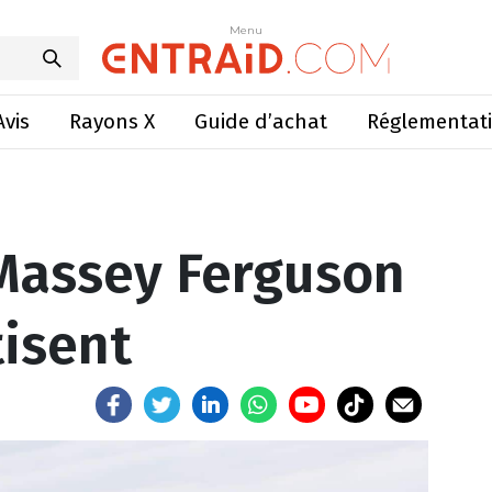
sey Ferguson RB s’automatisent
Menu
Menu
Avis
Rayons X
Guide d’achat
Réglementat
Massey Ferguson
isent