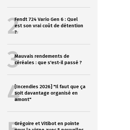
2
Fendt 724 Vario Gen 6 : Quel
est son vrai coût de détention
?
3
Mauvais rendements de
céréales : que s'est-il passé ?
4
[Incendies 2026] "Il faut que ça
soit davantage organisé en
amont"
Grégoire et Vitibot en pointe
pour la vigne avec 5 nouvelles