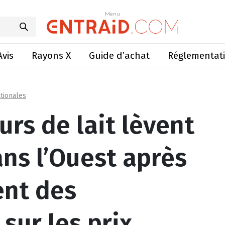
ns l’Ouest après un engagement des coopératives sur les pr
Menu
Menu
Avis
Rayons X
Guide d’achat
Réglementat
tionales
rs de lait lèvent
ans l’Ouest après
nt des
sur les prix