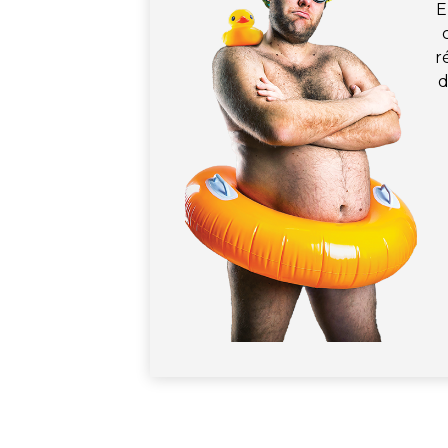
E
r
d