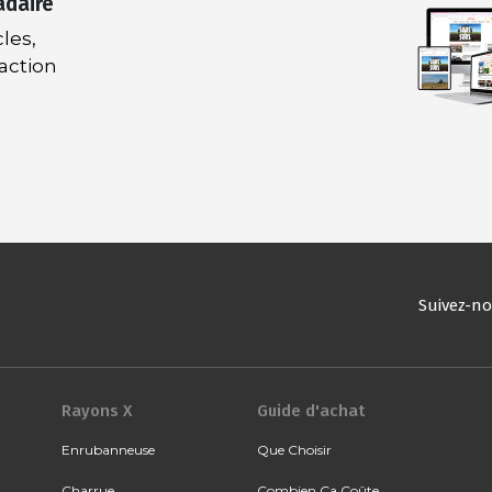
adaire
les,
daction
Suivez-n
Rayons X
Guide d'achat
Enrubanneuse
Que Choisir
Charrue
Combien Ça Coûte