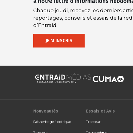
à notre lettre d’informations hebdom
Chaque jeudi, recevez les derniers artic
reportages, conseils et essais de la ré
d’Entraid.
JE M'INSCRIS
Nouveautés
Essais et Avis
Désherbage électrique
Tracteur
Tracteur
Télescopique