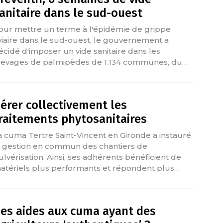
anitaire dans le sud-ouest
our mettre un terme à l'épidémie de grippe
viaire dans le sud-ouest, le gouvernement a
écidé d'imposer un vide sanitaire dans les
levages de palmipèdes de 1.134 communes, du…
érer collectivement les
raitements phytosanitaires
a cuma Tertre Saint-Vincent en Gironde a instauré
a gestion en commun des chantiers de
ulvérisation. Ainsi, ses adhérents bénéficient de
atériels plus performants et répondent plus…
es aides aux cuma ayant des