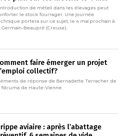
’introduction de méteil dans les élevages peut
onforter le stock fourrager. Une journée
echnique portera sur ce sujet, le 4 mai prochain à
t Germain-Beaupré (Creuse).
omment faire émerger un projet
’emploi collectif?
léments de réponse de Bernadette Terracher de
a fdcuma de Haute-Vienne.
rippe aviaire : après l’abattage
réventif, 6 semaines de vide