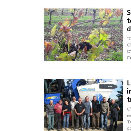
S
t
d
"
C
C'
F
L
i
t
C
e
T
c