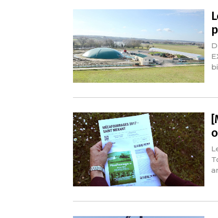
L
p
D
E
b
[
o
L
T
an