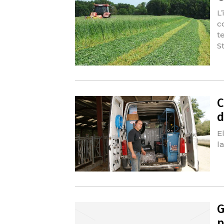
L
c
t
S
C
d
E
l
G
p