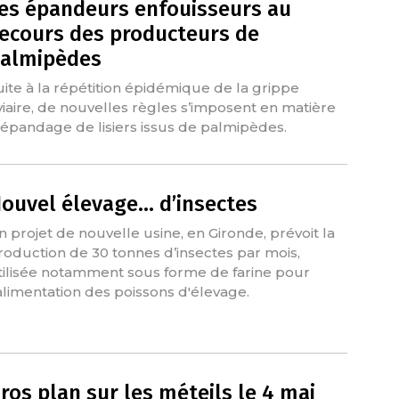
es épandeurs enfouisseurs au
ecours des producteurs de
almipèdes
uite à la répétition épidémique de la grippe
viaire, de nouvelles règles s’imposent en matière
’épandage de lisiers issus de palmipèdes.
ouvel élevage… d’insectes
n projet de nouvelle usine, en Gironde, prévoit la
roduction de 30 tonnes d’insectes par mois,
tilisée notamment sous forme de farine pour
’alimentation des poissons d'élevage.
ros plan sur les méteils le 4 mai