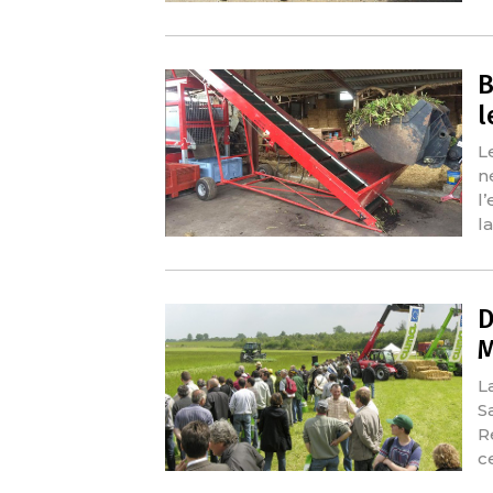
B
l
L
n
l
l
D
M
L
S
R
c