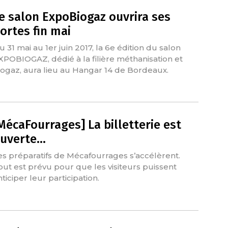
e salon ExpoBiogaz ouvrira ses
ortes fin mai
u 31 mai au 1er juin 2017, la 6e édition du salon
XPOBIOGAZ, dédié à la filière méthanisation et
iogaz, aura lieu au Hangar 14 de Bordeaux.
MécaFourrages] La billetterie est
uverte…
es préparatifs de Mécafourrages s’accélèrent.
out est prévu pour que les visiteurs puissent
ticiper leur participation.