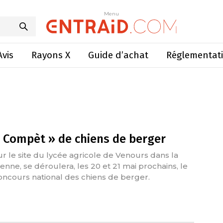
Menu
Avis
Rayons X
Guide d’achat
Réglementat
 Compèt » de chiens de berger
ur le site du lycée agricole de Venours dans la
ienne, se déroulera, les 20 et 21 mai prochains, le
oncours national des chiens de berger.