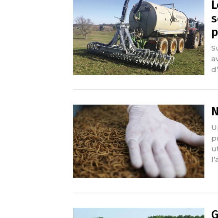
L
s
p
S
a
d
N
U
p
u
l
G