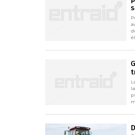
s
P
a
d
é
G
t
L
l
p
m
D