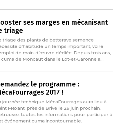
ooster ses marges en mécanisant
e triage
e triage des plants de betterave semence
écessite d’habitude un temps important, voire
’emploi de main-d’œuvre dédiée. Depuis trois ans,
a cuma de Moncaut dans le Lot-et-Garonne a…
emandez le programme :
écaFourrages 2017 !
a journée technique MécaFourrages aura lieu à
aint Mexant, près de Brive le 29 juin prochain.
etrouvez toutes les informations pour participer à
et événement cuma incontournable.