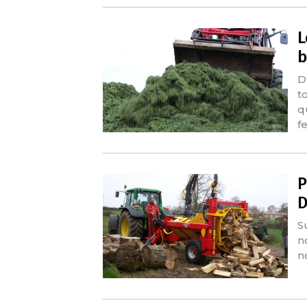
L
b
D’
to
q
f
P
D
S
n
n