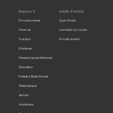
Rayons X
Guide d'achat
Enrubanneuse
Que Choisir
Charrue
Combien Ça Coûte
Tracteur
Prix de revient
Ensileuse
Moissonneuse Batteuse
Épandeur
Presse à Balle Ronde
Télescopique
Semoir
Andaineur