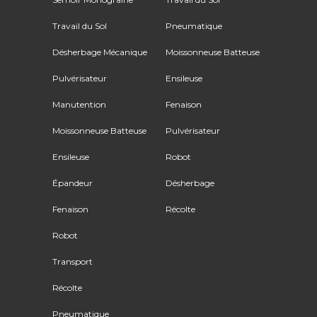
Travail du Sol
Pneumatique
Désherbage Mécanique
Moissonneuse Batteuse
Pulvérisateur
Ensileuse
Manutention
Fenaison
Moissonneuse Batteuse
Pulvérisateur
Ensileuse
Robot
Épandeur
Désherbage
Fenaison
Récolte
Robot
Transport
Récolte
Pneumatique