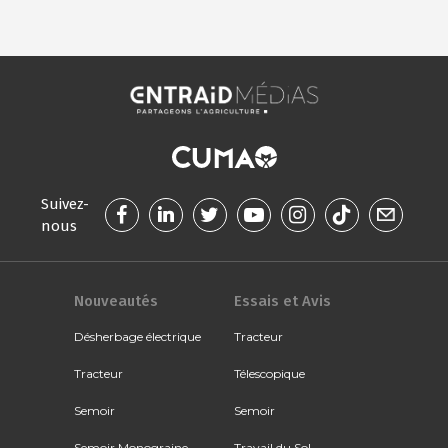
Suivez-
nous
Nouveautés
Essais et Avis
Désherbage électrique
Tracteur
Tracteur
Télescopique
Semoir
Semoir
Semoir Monograine
Travail du Sol