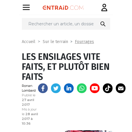
Partager
sur
Fourrages
Accueil
Sur le terrain
LES ENSILAGES VITE
FAITS, ET PLUTÔT BIEN
FAITS
Ronan
Lombard
Publié le
27 avril
2017
Mis à jour
le
28 avril
2017 à
10:36