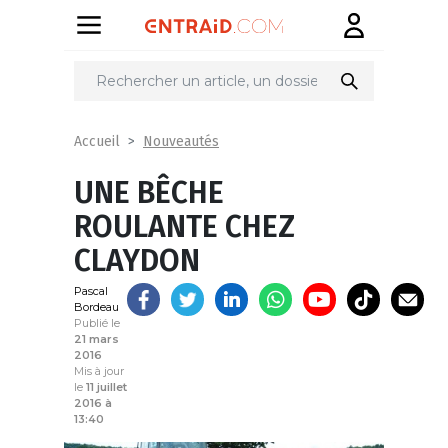
Partager
sur
Nouveautés
Accueil
UNE BÊCHE
ROULANTE CHEZ
CLAYDON
Pascal
Bordeau
Publié le
21 mars
2016
Mis à jour
le
11 juillet
2016 à
13:40