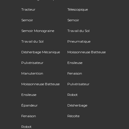
Tracteur
Télescopique
Semoir
Semoir
Semoir Monograine
Travail du Sol
Travail du Sol
Pneumatique
Désherbage Mécanique
Moissonneuse Batteuse
Pulvérisateur
Ensileuse
Manutention
Fenaison
Moissonneuse Batteuse
Pulvérisateur
Ensileuse
Robot
Épandeur
Désherbage
Fenaison
Récolte
Robot