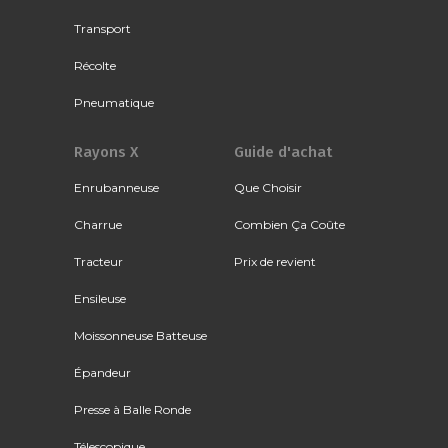
Transport
Récolte
Pneumatique
Rayons X
Guide d'achat
Enrubanneuse
Que Choisir
Charrue
Combien Ça Coûte
Tracteur
Prix de revient
Ensileuse
Moissonneuse Batteuse
Épandeur
Presse à Balle Ronde
Télescopique