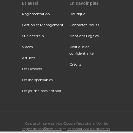
Et aussi
En savoir plus
Réglementation
Boutique
Gestion et Management
Contactez-nous !
Sur le terrain
Mentions Légales
Vidéos
Politique de
confidentialité
Astuces
Crédits
Les Dossiers
Les indispensables
Les journalistes Entraid
Ce site utilise le service Google Recaptcha. Voir
les
règles de confidentialité
et
les conditions d'utilisation
.