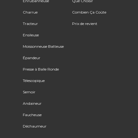
Enrubanneuse
Que Choisir
Charrue
Combien Ça Coûte
Tracteur
Prix de revient
Ensileuse
Moissonneuse Batteuse
Épandeur
Presse à Balle Ronde
Télescopique
Semoir
Andaineur
Faucheuse
Déchaumeur