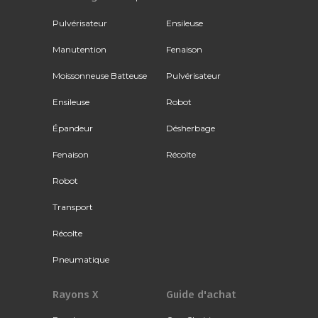
Pulvérisateur
Ensileuse
Manutention
Fenaison
Moissonneuse Batteuse
Pulvérisateur
Ensileuse
Robot
Épandeur
Désherbage
Fenaison
Récolte
Robot
Transport
Récolte
Pneumatique
Rayons X
Guide d'achat