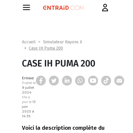
Accueil
Simulateur Rayons X
Case IH Puma 200
CASE IH PUMA 200
Entraid
Publié le
9 juillet
2024
Mis à
jour le
13
juin
2025 à
14:35
Voici la description complète du