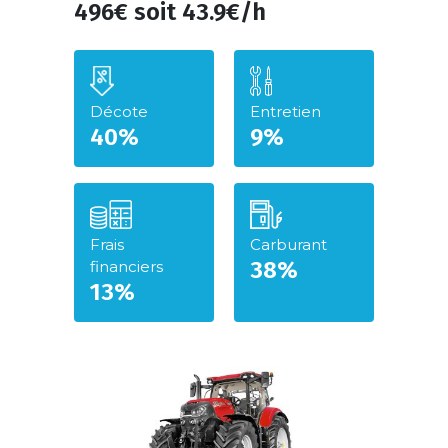
496€ soit 43.9€/h
Décote
Entretien
40%
9%
Frais
Carburant
38%
financiers
13%