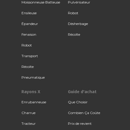
Moissonneuse Batteuse
Pulvérisateur
Ensileuse
Robot
Épandeur
Désherbage
Fenaison
Récolte
Robot
Transport
Récolte
Pneumatique
Rayons X
Guide d'achat
Enrubanneuse
Que Choisir
Charrue
Combien Ça Coûte
Tracteur
Prix de revient