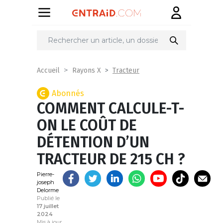
Partager
sur
Tracteur
Accueil
Rayons X
Abonnés
COMMENT CALCULE-T-
ON LE COÛT DE
DÉTENTION D’UN
TRACTEUR DE 215 CH ?
Pierre-
joseph
Delorme
Publié le
17 juillet
2024
Mis à jour