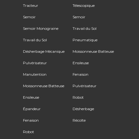
Tracteur
Télescopique
Semoir
Semoir
Semoir Monograine
Travail du Sol
Travail du Sol
Pneumatique
Désherbage Mécanique
Moissonneuse Batteuse
Pulvérisateur
Ensileuse
Manutention
Fenaison
Moissonneuse Batteuse
Pulvérisateur
Ensileuse
Robot
Épandeur
Désherbage
Fenaison
Récolte
Robot