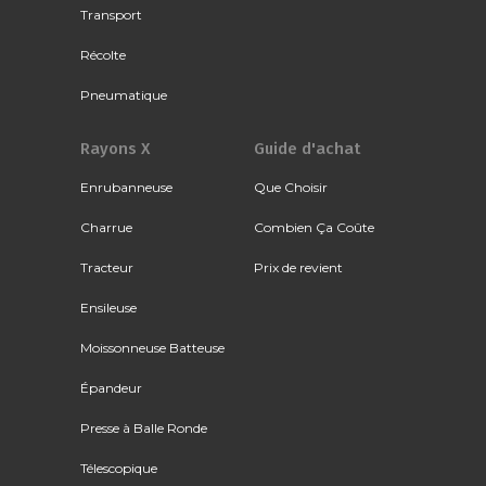
Transport
Récolte
Pneumatique
Rayons X
Guide d'achat
Enrubanneuse
Que Choisir
Charrue
Combien Ça Coûte
Tracteur
Prix de revient
Ensileuse
Moissonneuse Batteuse
Épandeur
Presse à Balle Ronde
Télescopique