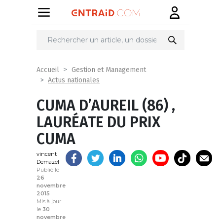
Partager
sur
Accueil
Gestion et Management
Actus nationales
CUMA D’AUREIL (86) ,
LAURÉATE DU PRIX
CUMA
vincent
Demazel
Publié le
26
novembre
2015
Mis à jour
le
30
novembre