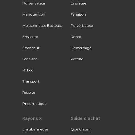
Pulvérisateur
Ensileuse
Manutention
Fenaison
Moissonneuse Batteuse
Pulvérisateur
Ensileuse
Robot
Épandeur
Désherbage
Fenaison
Récolte
Robot
Transport
Récolte
Pneumatique
Rayons X
Guide d'achat
Enrubanneuse
Que Choisir