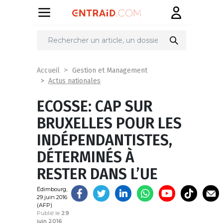
Partager
sur
Accueil
Gestion et Management
Actus nationales
ECOSSE: CAP SUR
BRUXELLES POUR LES
INDÉPENDANTISTES,
DÉTERMINÉS À
RESTER DANS L’UE
Édimbourg,
29 juin 2016
(AFP)
Publié le
29
juin 2016