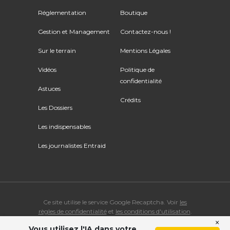
Réglementation
Boutique
Gestion et Management
Contactez-nous !
Sur le terrain
Mentions Légales
Vidéos
Politique de
confidentialité
Astuces
Crédits
Les Dossiers
Les indispensables
Les journalistes Entraid
Ce site utilise le service Google Recaptcha. Voir
les
règles de confidentialité
et
les conditions d'utilisation
.
×
Vous utilisez l'IA dans votre