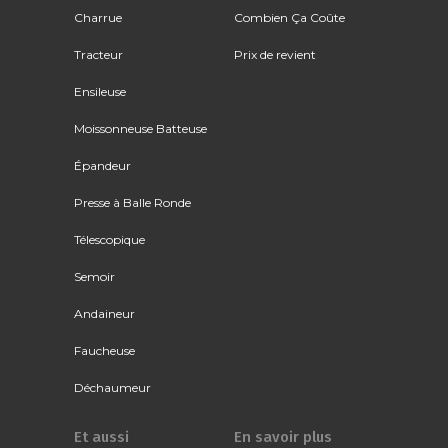
Charrue
Combien Ça Coûte
Tracteur
Prix de revient
Ensileuse
Moissonneuse Batteuse
Épandeur
Presse à Balle Ronde
Télescopique
Semoir
Andaineur
Faucheuse
Déchaumeur
Et aussi
En savoir plus