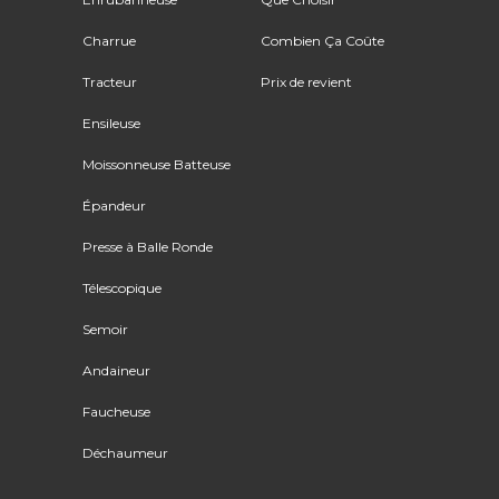
Charrue
Combien Ça Coûte
Tracteur
Prix de revient
Ensileuse
Moissonneuse Batteuse
Épandeur
Presse à Balle Ronde
Télescopique
Semoir
Andaineur
Faucheuse
Déchaumeur