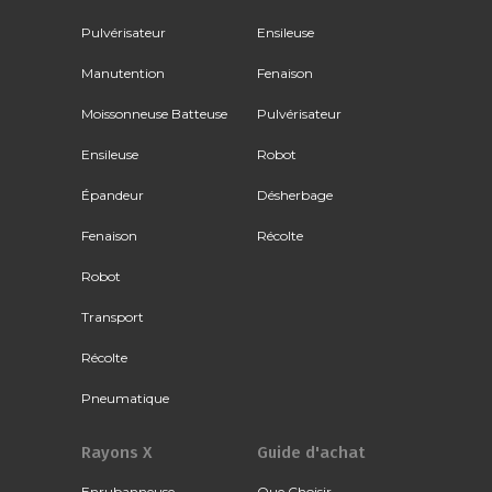
Pulvérisateur
Ensileuse
Manutention
Fenaison
Moissonneuse Batteuse
Pulvérisateur
Ensileuse
Robot
Épandeur
Désherbage
Fenaison
Récolte
Robot
Transport
Récolte
Pneumatique
Rayons X
Guide d'achat
Enrubanneuse
Que Choisir