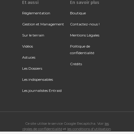
Et aussi
En savoir plus
Réglementation
Boutique
Gestion et Management
Contactez-nous !
Sur le terrain
Mentions Légales
Vidéos
Politique de
confidentialité
Astuces
Crédits
Les Dossiers
Les indispensables
Les journalistes Entraid
Ce site utilise le service Google Recaptcha. Voir
les
règles de confidentialité
et
les conditions d'utilisation
.