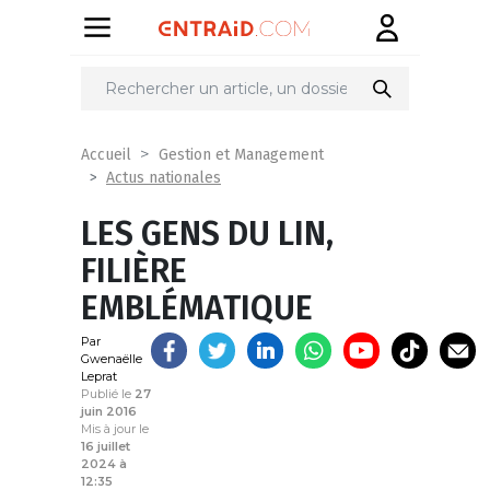
Partager
sur
Accueil
Gestion et Management
Actus nationales
LES GENS DU LIN,
FILIÈRE
EMBLÉMATIQUE
Par
Gwenaëlle
Leprat
Publié le
27
juin 2016
Mis à jour le
16 juillet
2024 à
12:35