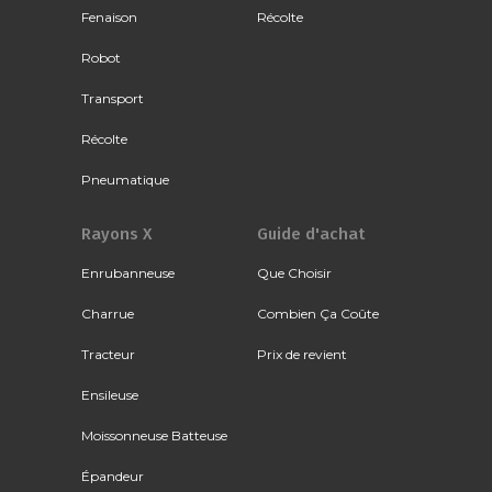
Fenaison
Récolte
Robot
Transport
Récolte
Pneumatique
Rayons X
Guide d'achat
Enrubanneuse
Que Choisir
Charrue
Combien Ça Coûte
Tracteur
Prix de revient
Ensileuse
Moissonneuse Batteuse
Épandeur