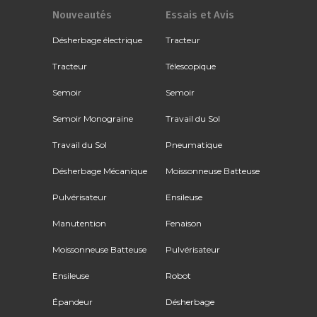
Nouveautés
Essais et Avis
Désherbage électrique
Tracteur
Tracteur
Télescopique
Semoir
Semoir
Semoir Monograine
Travail du Sol
Travail du Sol
Pneumatique
Désherbage Mécanique
Moissonneuse Batteuse
Pulvérisateur
Ensileuse
Manutention
Fenaison
Moissonneuse Batteuse
Pulvérisateur
Ensileuse
Robot
Épandeur
Désherbage