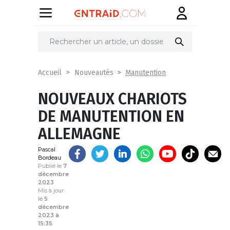
Partager
sur
Manutention
Accueil
Nouveautés
NOUVEAUX CHARIOTS
DE MANUTENTION EN
ALLEMAGNE
Pascal
Bordeau
Publié le
7
décembre
2023
Mis à jour
le
5
décembre
2023 à
15:35