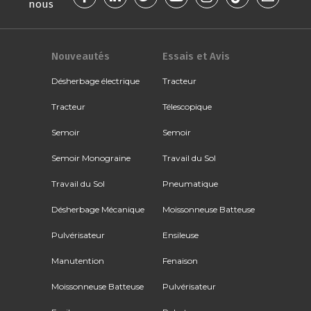
nous
Nouveautés
Essais et Avis
Désherbage électrique
Tracteur
Tracteur
Télescopique
Semoir
Semoir
Semoir Monograine
Travail du Sol
Travail du Sol
Pneumatique
Désherbage Mécanique
Moissonneuse Batteuse
Pulvérisateur
Ensileuse
Manutention
Fenaison
Moissonneuse Batteuse
Pulvérisateur