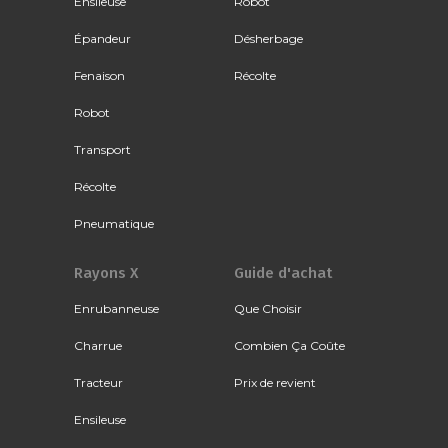
Ensileuse
Robot
Épandeur
Désherbage
Fenaison
Récolte
Robot
Transport
Récolte
Pneumatique
Rayons X
Guide d'achat
Enrubanneuse
Que Choisir
Charrue
Combien Ça Coûte
Tracteur
Prix de revient
Ensileuse