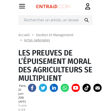
Partager
sur
Accueil
Gestion et Management
Actus nationales
LES PREUVES DE
L’ÉPUISEMENT MORAL
DES AGRICULTEURS SE
MULTIPLIENT
Paris,
22
juin
2016
(AFP)
Publié
le
24