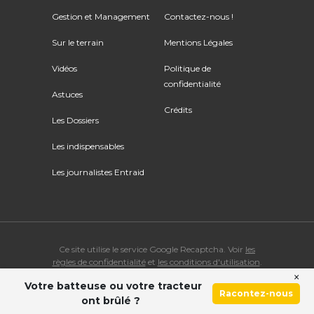
Gestion et Management
Contactez-nous !
Sur le terrain
Mentions Légales
Vidéos
Politique de
confidentialité
Astuces
Crédits
Les Dossiers
Les indispensables
Les journalistes Entraid
Ce site utilise le service Google Recaptcha. Voir
les
règles de confidentialité
et
les conditions d'utilisation
.
×
Votre batteuse ou votre tracteur
© Copyright 2026 ENTRAID. Tous droits réservés.
Racontez-nous
ont brûlé ?