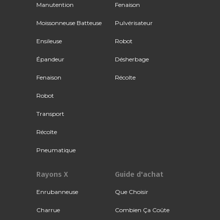
Manutention
Fenaison
Moissonneuse Batteuse
Pulvérisateur
Ensileuse
Robot
Épandeur
Désherbage
Fenaison
Récolte
Robot
Transport
Récolte
Pneumatique
Rayons X
Guide d'achat
Enrubanneuse
Que Choisir
Charrue
Combien Ça Coûte