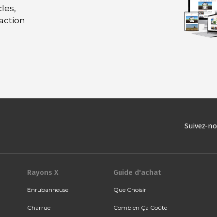
les,
daction
Suivez-n
Rayons X
Guide d'achat
Enrubanneuse
Que Choisir
Charrue
Combien Ça Coûte