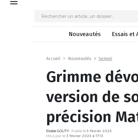
Grimme dévoile une nouvell
Nouveautés
Essais et 
Semoir
Accueil
Nouveautés
Grimme dévoi
version de s
précision Ma
Elodie GOUTY
Publié le
5 février 2025
Mis à jour le
3 février 2025 à 17:13