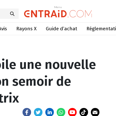
e version de son semoir de précision Matrix
Menu
Menu
Avis
Rayons X
Guide d’achat
Réglementat
le une nouvelle
on semoir de
trix