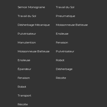
Semoir Monograine
Travail du Sol
Travail du Sol
Pneumatique
Désherbage Mécanique
Moissonneuse Batteuse
Pulvérisateur
Ensileuse
Manutention
Fenaison
Moissonneuse Batteuse
Pulvérisateur
Ensileuse
Robot
Épandeur
Désherbage
Fenaison
Récolte
Robot
Transport
Récolte