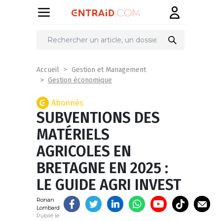
Partager
sur
Accueil
Gestion et Management
Gestion économique
Abonnés
SUBVENTIONS DES
MATÉRIELS
AGRICOLES EN
BRETAGNE EN 2025 :
LE GUIDE AGRI INVEST
Ronan
Lombard
Publié le