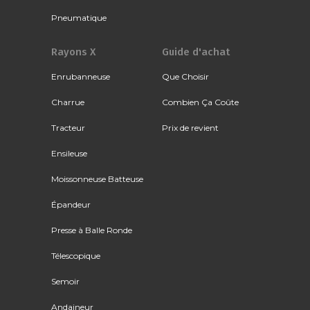
Pneumatique
Rayons X
Guide d'achat
Enrubanneuse
Que Choisir
Charrue
Combien Ça Coûte
Tracteur
Prix de revient
Ensileuse
Moissonneuse Batteuse
Épandeur
Presse à Balle Ronde
Télescopique
Semoir
Andaineur