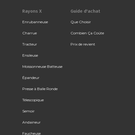
Rayons X
Guide d'achat
Enrubanneuse
Que Choisir
Charrue
Combien Ça Coûte
Tracteur
Prix de revient
Ensileuse
Moissonneuse Batteuse
Épandeur
Presse à Balle Ronde
Télescopique
Semoir
Andaineur
Faucheuse