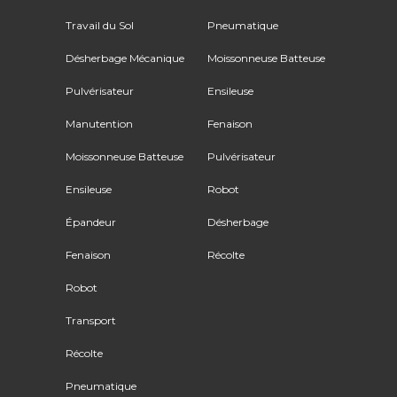
Travail du Sol
Pneumatique
Désherbage Mécanique
Moissonneuse Batteuse
Pulvérisateur
Ensileuse
Manutention
Fenaison
Moissonneuse Batteuse
Pulvérisateur
Ensileuse
Robot
Épandeur
Désherbage
Fenaison
Récolte
Robot
Transport
Récolte
Pneumatique