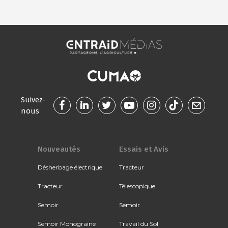
Suivez-
nous
Nouveautés
Essais et Avis
Désherbage électrique
Tracteur
Tracteur
Télescopique
Semoir
Semoir
Semoir Monograine
Travail du Sol