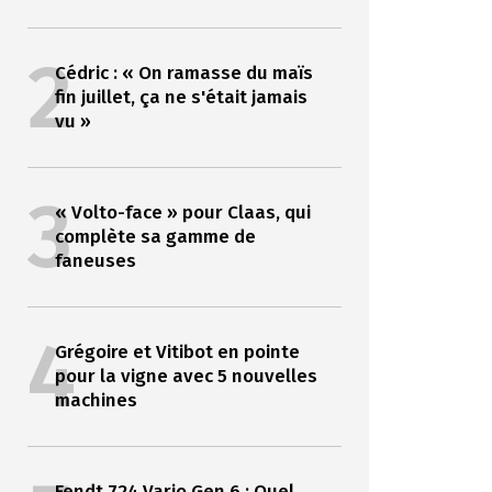
2
Cédric : « On ramasse du maïs
fin juillet, ça ne s'était jamais
vu »
3
« Volto-face » pour Claas, qui
complète sa gamme de
faneuses
4
Grégoire et Vitibot en pointe
pour la vigne avec 5 nouvelles
machines
Fendt 724 Vario Gen 6 : Quel