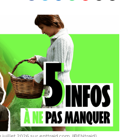
 juillet 2026 sur enttraid.com. (©ENtraid)