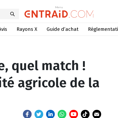
 ! C’est l’actualité agricole de la semaine
Menu
Menu
Avis
Rayons X
Guide d’achat
Réglementat
e, quel match !
ité agricole de la