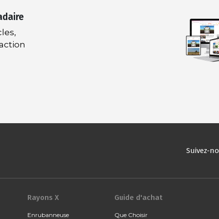
adaire
les,
daction
Suivez-n
Rayons X
Guide d'achat
Enrubanneuse
Que Choisir