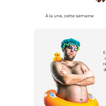
À la une, cette semaine
E
r
d