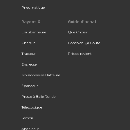
Pneumatique
Rayons X
Guide d'achat
Enrubanneuse
Que Choisir
Charrue
Combien Ça Coûte
Tracteur
Prix de revient
Ensileuse
Moissonneuse Batteuse
Épandeur
Presse à Balle Ronde
Télescopique
Semoir
Andaineur