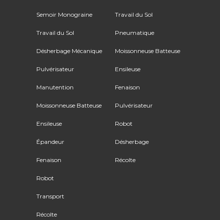
Semoir Monograine
Travail du Sol
Travail du Sol
Pneumatique
Désherbage Mécanique
Moissonneuse Batteuse
Pulvérisateur
Ensileuse
Manutention
Fenaison
Moissonneuse Batteuse
Pulvérisateur
Ensileuse
Robot
Épandeur
Désherbage
Fenaison
Récolte
Robot
Transport
Récolte