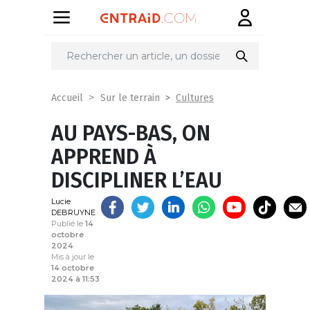
Partager
sur
Cultures
Accueil
Sur le terrain
AU PAYS-BAS, ON
APPREND À
DISCIPLINER L’EAU
Lucie
DEBRUYNE
Publié le
14
octobre
2024
Mis à jour le
14 octobre
2024 à 11:53