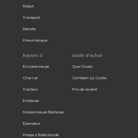
Robot
Transport
Récolte
Pneumatique
Rayons X
Guide d'achat
Enrubanneuse
Que Choisir
Charrue
Combien Ça Coûte
Tracteur
Prix de revient
Ensileuse
Moissonneuse Batteuse
Épandeur
Presse à Balle Ronde