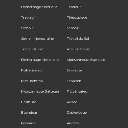
Désherbage électrique
Tracteur
Tracteur
Télescopique
Semoir
Semoir
Semoir Monograine
Travail du Sol
Travail du Sol
Pneumatique
Désherbage Mécanique
Moissonneuse Batteuse
Pulvérisateur
Ensileuse
Manutention
Fenaison
Moissonneuse Batteuse
Pulvérisateur
Ensileuse
Robot
Épandeur
Désherbage
Fenaison
Récolte