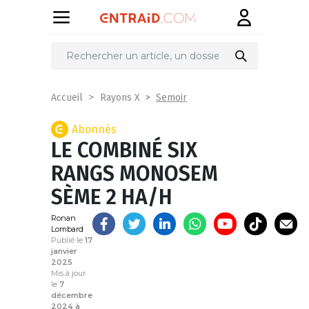
Partager
sur
Semoir
Accueil
Rayons X
Abonnés
LE COMBINÉ SIX
RANGS MONOSEM
SÈME 2 HA/H
Ronan
Lombard
Publié le
17
janvier
2025
Mis à jour
le
7
décembre
2024 à