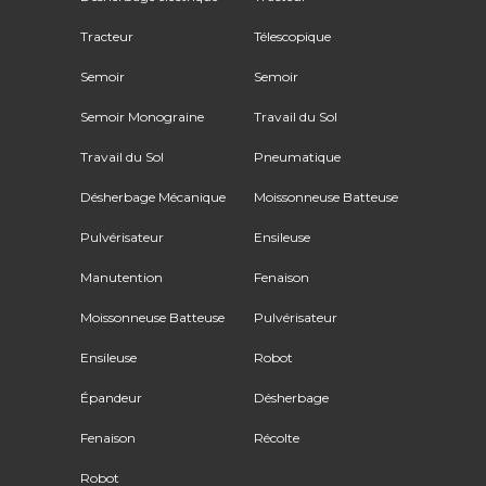
Tracteur
Télescopique
Semoir
Semoir
Semoir Monograine
Travail du Sol
Travail du Sol
Pneumatique
Désherbage Mécanique
Moissonneuse Batteuse
Pulvérisateur
Ensileuse
Manutention
Fenaison
Moissonneuse Batteuse
Pulvérisateur
Ensileuse
Robot
Épandeur
Désherbage
Fenaison
Récolte
Robot