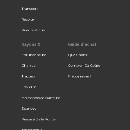
Transport
Récolte
Pneumatique
Rayons X
Guide d'achat
Enrubanneuse
Que Choisir
Charrue
Combien Ça Coûte
Tracteur
Prix de revient
Ensileuse
Moissonneuse Batteuse
Épandeur
Presse à Balle Ronde
Télescopique