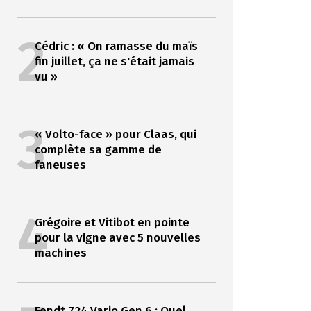
2
Cédric : « On ramasse du maïs
fin juillet, ça ne s'était jamais
vu »
3
« Volto-face » pour Claas, qui
complète sa gamme de
faneuses
4
Grégoire et Vitibot en pointe
pour la vigne avec 5 nouvelles
machines
Fendt 724 Vario Gen 6 : Quel