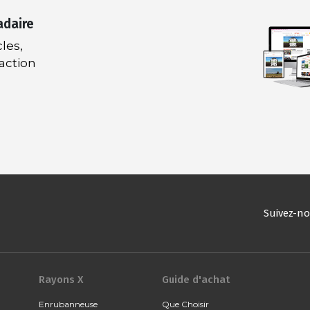
adaire
les,
daction
Suivez-n
Rayons X
Guide d'achat
Enrubanneuse
Que Choisir