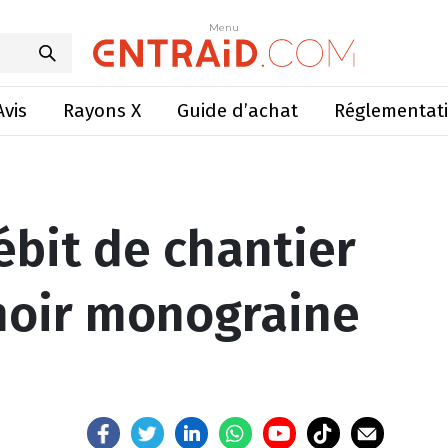
tier réel d’un semoir monograine 6 rangs ?
Menu
Menu
Avis
Rayons X
Guide d’achat
Réglementat
ébit de chantier
moir monograine