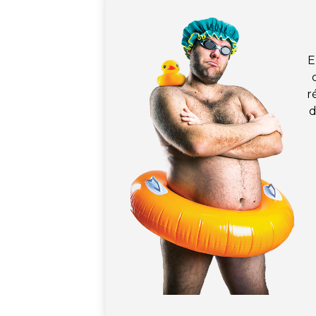
E
r
d