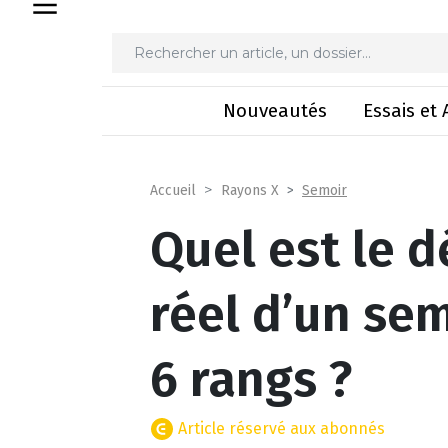
Quel est le débit de chan
Nouveautés
Essais et 
Semoir
Accueil
Rayons X
Quel est le d
réel d’un se
6 rangs ?
Article réservé aux abonnés