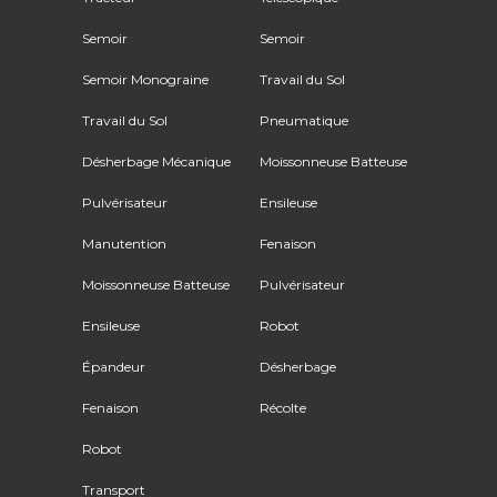
Semoir
Semoir
Semoir Monograine
Travail du Sol
Travail du Sol
Pneumatique
Désherbage Mécanique
Moissonneuse Batteuse
Pulvérisateur
Ensileuse
Manutention
Fenaison
Moissonneuse Batteuse
Pulvérisateur
Ensileuse
Robot
Épandeur
Désherbage
Fenaison
Récolte
Robot
Transport