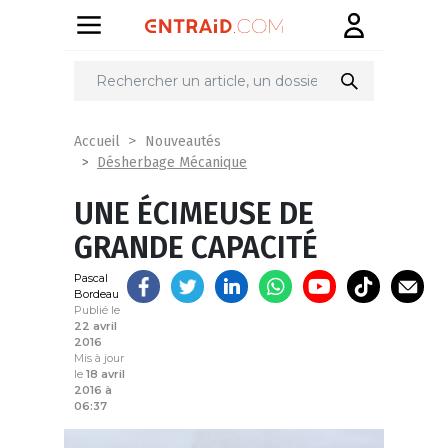
Partager
sur
Accueil
Nouveautés
Désherbage Mécanique
UNE ÉCIMEUSE DE
GRANDE CAPACITÉ
Pascal
Bordeau
Publié le
22 avril
2016
Mis à jour
le
18 avril
2016 à
06:37