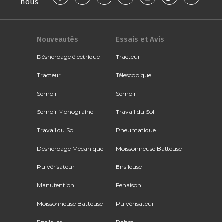
nous
Nouveautés
Essais et Avis
Désherbage électrique
Tracteur
Tracteur
Télescopique
Semoir
Semoir
Semoir Monograine
Travail du Sol
Travail du Sol
Pneumatique
Désherbage Mécanique
Moissonneuse Batteuse
Pulvérisateur
Ensileuse
Manutention
Fenaison
Moissonneuse Batteuse
Pulvérisateur
Ensileuse
Robot