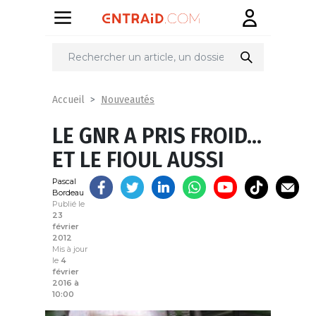
Partager
sur
Nouveautés
Accueil
LE GNR A PRIS FROID…
ET LE FIOUL AUSSI
Pascal
Bordeau
Publié le
23
février
2012
Mis à jour
le
4
février
2016 à
10:00