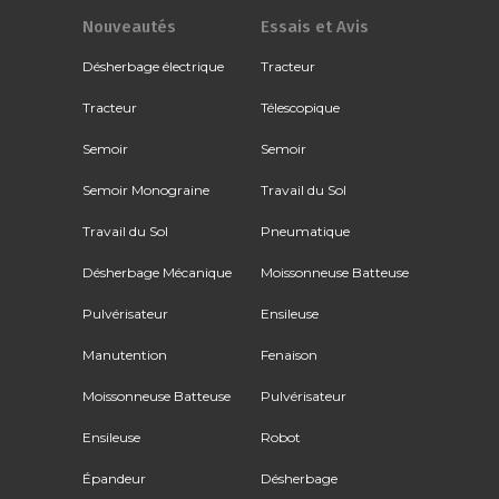
Nouveautés
Essais et Avis
Désherbage électrique
Tracteur
Tracteur
Télescopique
Semoir
Semoir
Semoir Monograine
Travail du Sol
Travail du Sol
Pneumatique
Désherbage Mécanique
Moissonneuse Batteuse
Pulvérisateur
Ensileuse
Manutention
Fenaison
Moissonneuse Batteuse
Pulvérisateur
Ensileuse
Robot
Épandeur
Désherbage