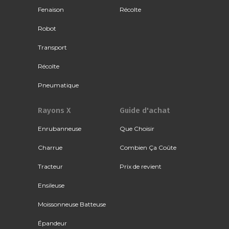
Fenaison
Récolte
Robot
Transport
Récolte
Pneumatique
Rayons X
Guide d'achat
Enrubanneuse
Que Choisir
Charrue
Combien Ça Coûte
Tracteur
Prix de revient
Ensileuse
Moissonneuse Batteuse
Épandeur