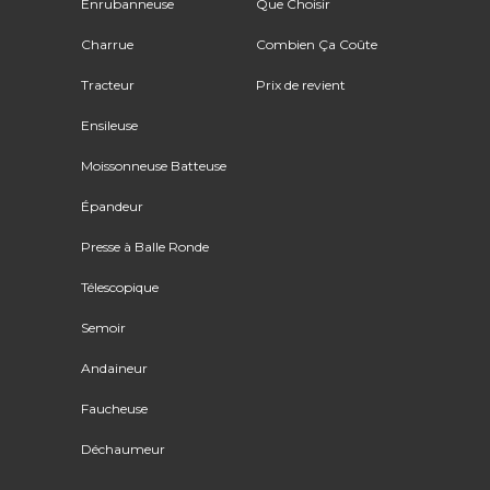
Enrubanneuse
Que Choisir
Charrue
Combien Ça Coûte
Tracteur
Prix de revient
Ensileuse
Moissonneuse Batteuse
Épandeur
Presse à Balle Ronde
Télescopique
Semoir
Andaineur
Faucheuse
Déchaumeur