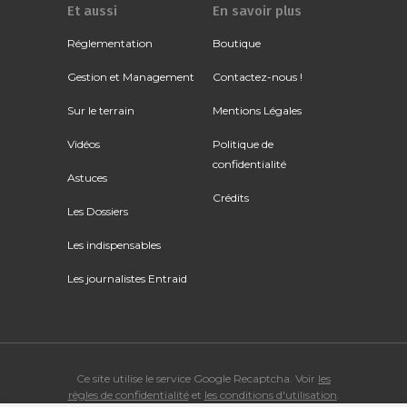
Et aussi
En savoir plus
Réglementation
Boutique
Gestion et Management
Contactez-nous !
Sur le terrain
Mentions Légales
Vidéos
Politique de
confidentialité
Astuces
Crédits
Les Dossiers
Les indispensables
Les journalistes Entraid
Ce site utilise le service Google Recaptcha. Voir
les
règles de confidentialité
et
les conditions d'utilisation
.