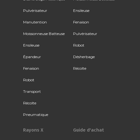
Pulvérisateur
Ensileuse
Manutention
Fenaison
Moissonneuse Batteuse
Pulvérisateur
Ensileuse
Robot
Épandeur
Désherbage
Fenaison
Récolte
Robot
Transport
Récolte
Pneumatique
Rayons X
Guide d'achat