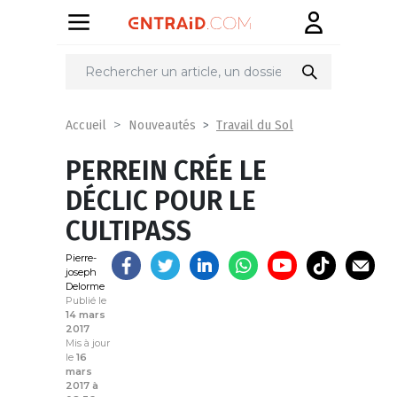
Partager
sur
Travail du Sol
Accueil
Nouveautés
PERREIN CRÉE LE
DÉCLIC POUR LE
CULTIPASS
Pierre-
joseph
Delorme
Publié le
14 mars
2017
Mis à jour
le
16
mars
2017 à