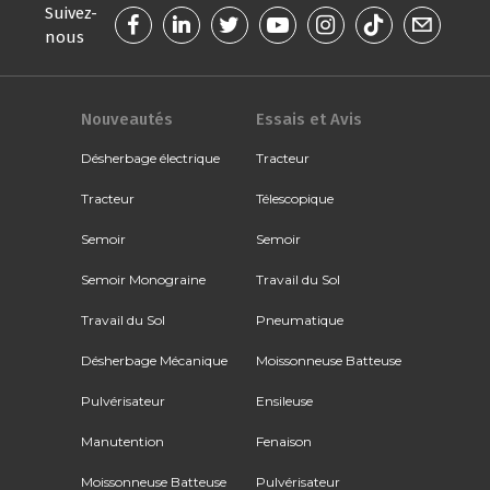
Suivez-
nous
Nouveautés
Essais et Avis
Désherbage électrique
Tracteur
Tracteur
Télescopique
Semoir
Semoir
Semoir Monograine
Travail du Sol
Travail du Sol
Pneumatique
Désherbage Mécanique
Moissonneuse Batteuse
Pulvérisateur
Ensileuse
Manutention
Fenaison
Moissonneuse Batteuse
Pulvérisateur