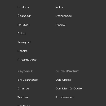
Ensileuse
Robot
Épandeur
Désherbage
Fenaison
Récolte
Robot
Transport
Récolte
Pneumatique
Rayons X
Guide d'achat
Enrubanneuse
Que Choisir
Charrue
Combien Ça Coûte
Tracteur
Prix de revient
Ensileuse