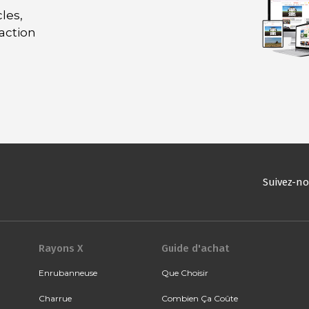
les,
daction
Suivez-n
Rayons X
Guide d'achat
Enrubanneuse
Que Choisir
Charrue
Combien Ça Coûte