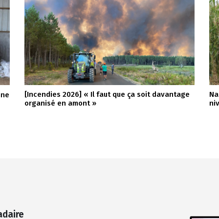
[Incendies 2026] « Il faut que ça soit davantage
Na
nne
organisé en amont »
ni
adaire