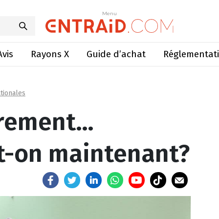
nt… Comment fait-on maintenant?
Menu
Menu
Avis
Rayons X
Guide d’achat
Réglementat
tionales
trement…
t-on maintenant?